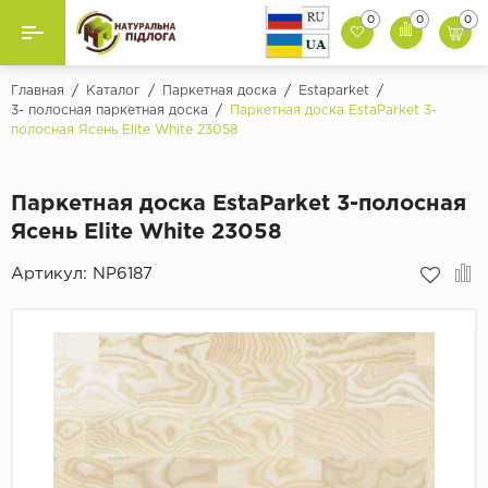
0
0
0
Назад
Назад
Главная
/
Каталог
/
Паркетная доска
/
Estaparket
/
3- полосная паркетная доска
/
Паркетная доска EstaParket 3-
полосная Ясень Elite White 23058
Бренды
Ламинат
Classen
Паркетная доска
Паркетная доска EstaParket 3-полосная
Egger
Ясень Elite White 23058
Ковролин и ковровая плитка
Kronotex
Rooms
Артикул:
NP6187
SPC Ламинат
Класс
Виниловая Плитка
32 класс
Искусственная трава
33 класс
Палитра
Композитное Покрытие
Серый
Резиновое покрытие