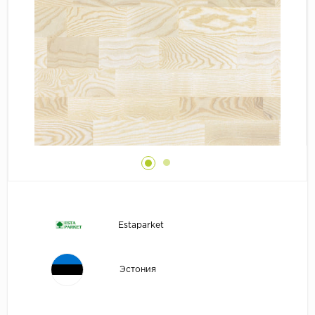
Бежевый
Террасная доска
Коричневый
Страна
Натуральный линолеум
Германия
Плинтус
Швейцария
Коммерческий линолеум
Подложка под паркет и ламинат
Estaparket
Эстония