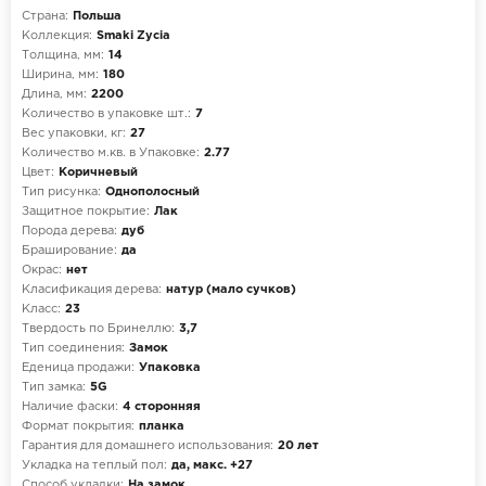
Страна:
Польша
Коллекция:
Smaki Zycia
Толщина, мм:
14
Ширина, мм:
180
Длина, мм:
2200
Количество в упаковке шт.:
7
Вес упаковки, кг:
27
Количество м.кв. в Упаковке:
2.77
Цвет:
Коричневый
Тип рисунка:
Однополосный
Защитное покрытие:
Лак
Порода дерева:
дуб
Браширование:
да
Окрас:
нет
Класификация дерева:
натур (мало сучков)
Класс:
23
Твердость по Бринеллю:
3,7
Тип соединения:
Замок
Еденица продажи:
Упаковка
Тип замка:
5G
Наличие фаски:
4 сторонняя
Формат покрытия:
планка
Гарантия для домашнего использования:
20 лет
Укладка на теплый пол:
да, макс. +27
Способ укладки:
На замок