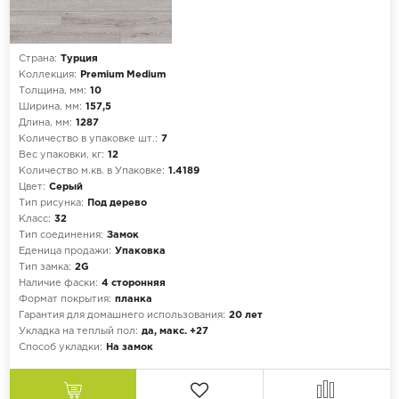
Страна:
Турция
Коллекция:
Premium Medium
Толщина, мм:
10
Ширина, мм:
157,5
Длина, мм:
1287
Количество в упаковке шт.:
7
Вес упаковки, кг:
12
Количество м.кв. в Упаковке:
1.4189
Цвет:
Серый
Тип рисунка:
Под дерево
Класс:
32
Тип соединения:
Замок
Еденица продажи:
Упаковка
Тип замка:
2G
Наличие фаски:
4 сторонняя
Формат покрытия:
планка
Гарантия для домашнего использования:
20 лет
Укладка на теплый пол:
да, макс. +27
Способ укладки:
На замок