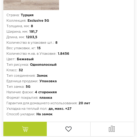
Страна:
Турция
Коллекция:
Exclusive 5G
Толщина, мм:
8
Ширина, мм:
191,7
Длина, мм:
1203,5
Количество в упаковке шт.:
8
Вес упаковки, кг:
15
Количество м.кв. в Упаковке:
1.8456
Цвет:
Бежевый
Тип рисунка:
Однополосный
Класс:
32
Тип соединения:
Замок
Еденица продажи:
Упаковка
Тип замка:
5G
Наличие фаски:
4 сторонняя
Формат покрытия:
планка
Гарантия для домашнего использования:
20 лет
Укладка на теплый пол:
да, макс. +27
Способ укладки:
На замок