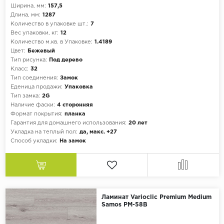
Ширина, мм:
157,5
Длина, мм:
1287
Количество в упаковке шт.:
7
Вес упаковки, кг:
12
Количество м.кв. в Упаковке:
1.4189
Цвет:
Бежевый
Тип рисунка:
Под дерево
Класс:
32
Тип соединения:
Замок
Еденица продажи:
Упаковка
Тип замка:
2G
Наличие фаски:
4 сторонняя
Формат покрытия:
планка
Гарантия для домашнего использования:
20 лет
Укладка на теплый пол:
да, макс. +27
Способ укладки:
На замок
Ламинат Varioclic Premium Medium
Samos PM-58B