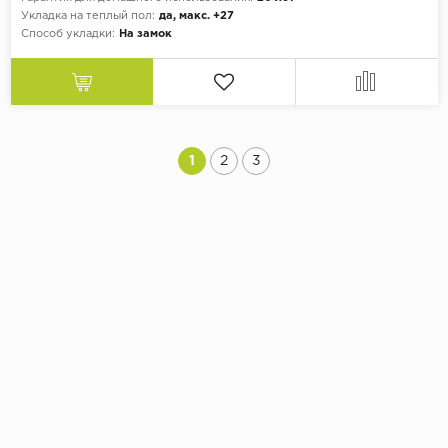
Укладка на теплый пол:
да, макс. +27
Способ укладки:
На замок
1
2
3