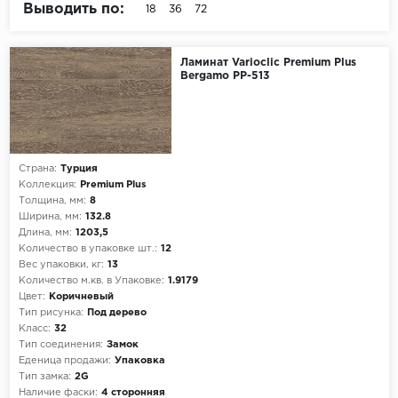
Бежевый
Выводить по:
18
36
72
Террасная доска
Коричневый
Ламинат Varioclic Premium Plus
Страна
Натуральный линолеум
Bergamo PP-513
Германия
Плинтус
Швейцария
Коммерческий линолеум
Страна:
Турция
Коллекция:
Premium Plus
Подложка под паркет и ламинат
Толщина, мм:
8
Ширина, мм:
132.8
Длина, мм:
1203,5
Количество в упаковке шт.:
12
Вес упаковки, кг:
13
Количество м.кв. в Упаковке:
1.9179
Цвет:
Коричневый
Тип рисунка:
Под дерево
Класс:
32
Тип соединения:
Замок
Еденица продажи:
Упаковка
Тип замка:
2G
Наличие фаски:
4 сторонняя