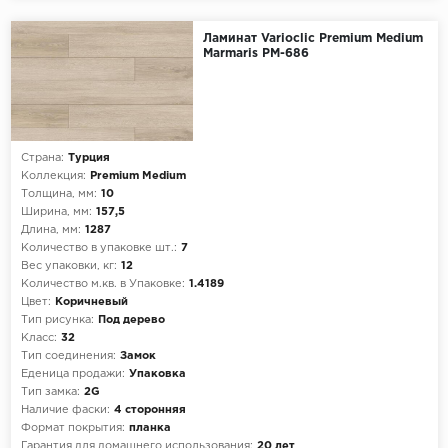
Ламинат Varioclic Premium Medium
Marmaris PM-686
Страна:
Турция
Коллекция:
Premium Medium
Толщина, мм:
10
Ширина, мм:
157,5
Длина, мм:
1287
Количество в упаковке шт.:
7
Вес упаковки, кг:
12
Количество м.кв. в Упаковке:
1.4189
Цвет:
Коричневый
Тип рисунка:
Под дерево
Класс:
32
Тип соединения:
Замок
Еденица продажи:
Упаковка
Тип замка:
2G
Наличие фаски:
4 сторонняя
Формат покрытия:
планка
Гарантия для домашнего использования:
20 лет