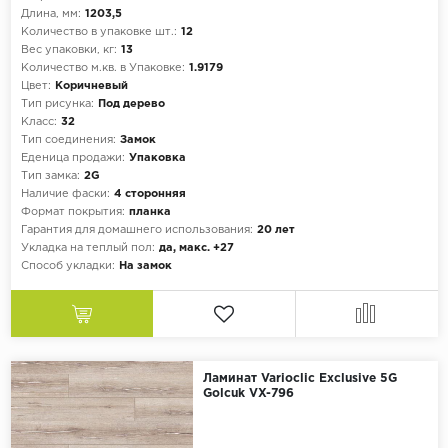
Длина, мм:
1203,5
Количество в упаковке шт.:
12
Вес упаковки, кг:
13
Количество м.кв. в Упаковке:
1.9179
Цвет:
Коричневый
Тип рисунка:
Под дерево
Класс:
32
Тип соединения:
Замок
Еденица продажи:
Упаковка
Тип замка:
2G
Наличие фаски:
4 сторонняя
Формат покрытия:
планка
Гарантия для домашнего использования:
20 лет
Укладка на теплый пол:
да, макс. +27
Способ укладки:
На замок
Ламинат Varioclic Exclusive 5G
Golcuk VX-796