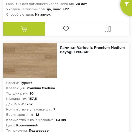
Гарантия для домашнего использования:
20 лет
Укладка на теплый пол:
да, макс. +27
Способ укладки:
На замок
Ламинат Varioclic Premium Medium
Beyoglu PM-846
Страна:
Турция
Коллекция:
Premium Medium
Толщина, мм:
10
Ширина, мм:
157,5
Длина, мм:
1287
Количество в упаковке шт.:
7
Вес упаковки, кг:
12
Количество м.кв. в Упаковке:
1.4189
Цвет:
Коричневый
Тип рисунка:
Под дерево