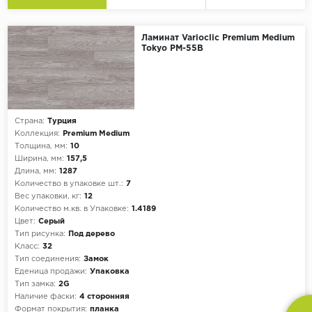
Ламинат Varioclic Premium Medium
Tokyo PM-55B
Страна:
Турция
Коллекция:
Premium Medium
Толщина, мм:
10
Ширина, мм:
157,5
Длина, мм:
1287
Количество в упаковке шт.:
7
Вес упаковки, кг:
12
Количество м.кв. в Упаковке:
1.4189
Цвет:
Серый
Тип рисунка:
Под дерево
Класс:
32
Тип соединения:
Замок
Еденица продажи:
Упаковка
Тип замка:
2G
Наличие фаски:
4 сторонняя
Формат покрытия:
планка