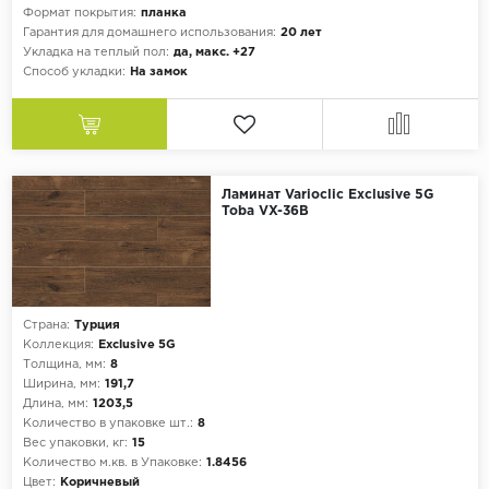
Формат покрытия:
планка
Гарантия для домашнего использования:
20 лет
Укладка на теплый пол:
да, макс. +27
Способ укладки:
На замок
Ламинат Varioclic Exclusive 5G
Toba VX-36B
Страна:
Турция
Коллекция:
Exclusive 5G
Толщина, мм:
8
Ширина, мм:
191,7
Длина, мм:
1203,5
Количество в упаковке шт.:
8
Вес упаковки, кг:
15
Количество м.кв. в Упаковке:
1.8456
Цвет:
Коричневый