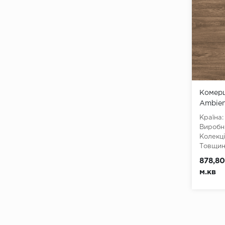
Комерц
Ambien
Країна:
Виробн
Колекці
Товщина
Ширина
878,80
3500, 
м.кв
Довжин
Клас:
3
Тип з'є
Тип осн