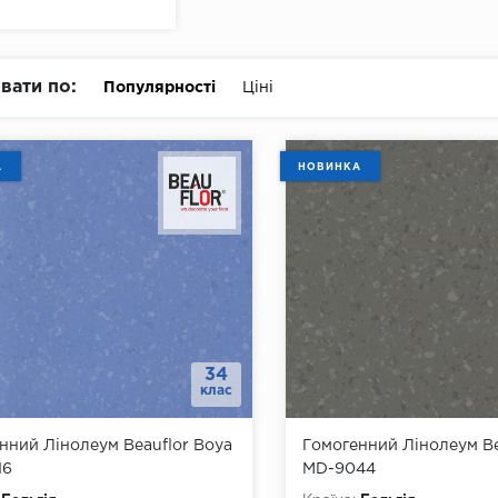
вати по:
Популярності
Ціні
А
НОВИНКА
34
клас
нний Лінолеум Beauflor Boya
Гомогенний Лінолеум Be
16
MD-9044