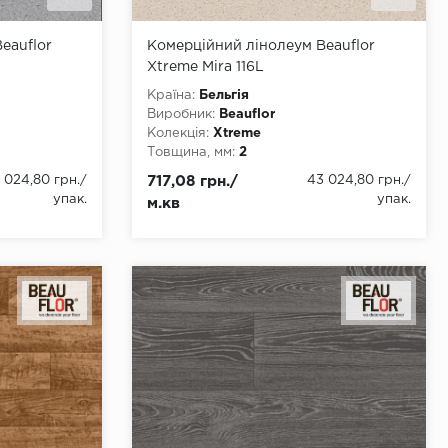
eauflor
Комерційний лінолеум Beauflor
Xtreme Mira 116L
Країна:
Бельгія
Виробник:
Beauflor
Колекція:
Xtreme
Товщина, мм:
2
 4000
Ширина, мм:
2000, 3000, 4000
 024,80 грн.
/
717,08 грн./
43 024,80 грн.
/
Довжина, мм:
22
упак.
упак.
м.кв
Клас:
34
Тип з'єднання:
ПВХ-шнур
Тип основи:
ПВХ