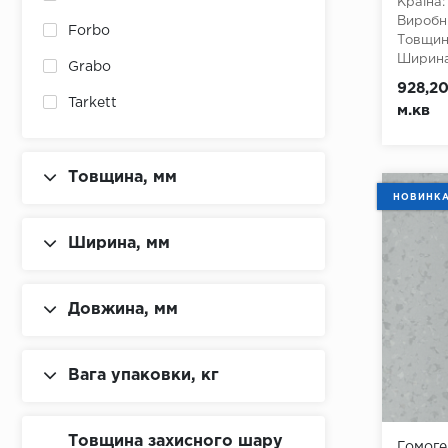
Країна:
Виробн
Forbo
Товщина
Ширина
Grabo
Довжин
928,20
Клас:
3
Tarkett
м.кв
Тип з'є
Тип осн
Товщина, мм
НОВИНК
Ширина, мм
Довжина, мм
Вага упаковки, кг
Товщина захисного шару
Гомоге