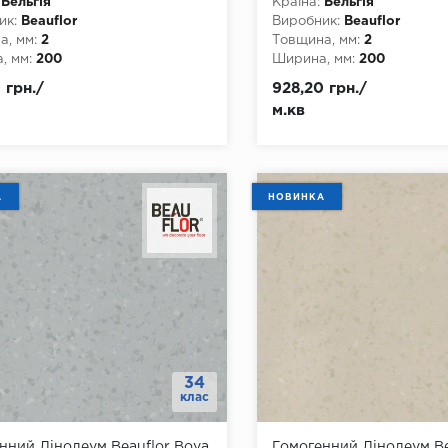
Бельгія
Країна:
Бельгія
ик:
Beauflor
Виробник:
Beauflor
, мм:
2
Товщина, мм:
2
, мм:
200
Ширина, мм:
200
а, мм:
20
Довжина, мм:
20
 грн./
928,20 грн./
4
Клас:
34
м.кв
днання:
ПВХ-шнур
Тип з'єднання:
ПВХ-шнур
ови:
ПВХ
Тип основи:
ПВХ
А
НОВИНКА
34
клас
нний Лінолеум Beauflor Boya
Гомогенний Лінолеум Be