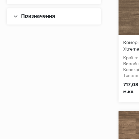
Призначення
Комерц
Xtreme
Країна:
Виробн
Колекці
Товщина
Ширина
717,08
Довжин
м.кв
Клас:
3
Тип з'є
Тип осн