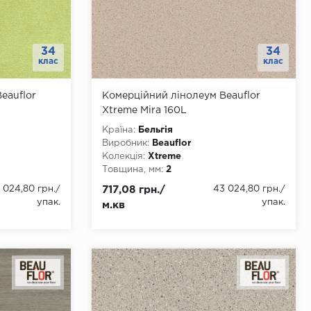
34
34
клас
клас
eauflor
Комерційний лінолеум Beauflor
Xtreme Mira 160L
Країна:
Бельгія
Виробник:
Beauflor
Колекція:
Xtreme
Товщина, мм:
2
 4000
Ширина, мм:
2000, 3000, 4000
 024,80 грн.
/
717,08 грн./
43 024,80 грн.
/
Довжина, мм:
22
упак.
упак.
м.кв
Клас:
34
Тип з'єднання:
ПВХ-шнур
Тип основи:
ПВХ