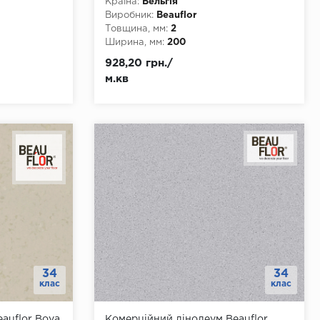
Країна:
Бельгія
Виробник:
Beauflor
Товщина, мм:
2
Ширина, мм:
200
Довжина, мм:
20
928,20 грн./
Клас:
34
м.кв
Тип з'єднання:
ПВХ-шнур
Тип основи:
ПВХ
34
34
клас
клас
auflor Boya
Комерційний лінолеум Beauflor