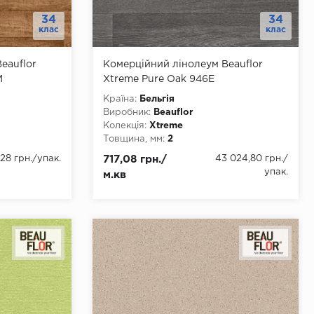
34
34
клас
клас
eauflor
Комерційний лінолеум Beauflor
M
Xtreme Pure Oak 946E
Країна:
Бельгія
Виробник:
Beauflor
Колекція:
Xtreme
Товщина, мм:
2
2500, 3000,
Ширина, мм:
2000, 3000, 4000
28 грн.
/упак.
717,08 грн./
43 024,80 грн.
/
Довжина, мм:
22
упак.
м.кв
Клас:
34
Тип з'єднання:
ПВХ-шнур
Тип основи:
ПВХ