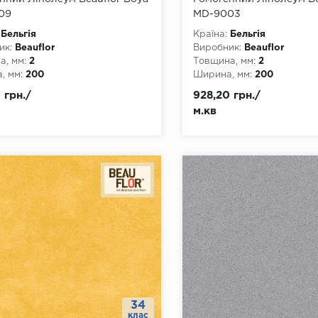
09
MD-9003
Бельгія
Країна:
Бельгія
ик:
Beauflor
Виробник:
Beauflor
, мм:
2
Товщина, мм:
2
, мм:
200
Ширина, мм:
200
а, мм:
20
Довжина, мм:
20
 грн./
928,20 грн./
4
Клас:
34
м.кв
днання:
ПВХ-шнур
Тип з'єднання:
ПВХ-шнур
ови:
ПВХ
Тип основи:
ПВХ
34
клас