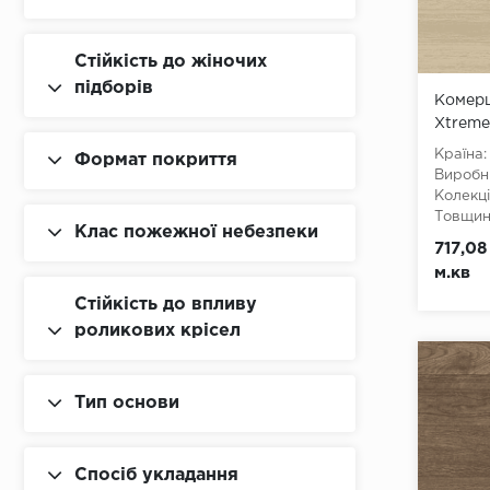
Стійкість до жіночих
підборів
Комерц
Xtreme
Країна:
Формат покриття
Виробн
Колекці
Товщина
Клас пожежної небезпеки
Ширина
717,08
Довжин
м.кв
Клас:
3
Тип з'є
Стійкість до впливу
Тип осн
роликових крісел
Тип основи
Спосіб укладання