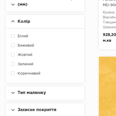
(мм)
MD-90
Країна:
Виробн
Колір
Товщина
Ширина
Довжин
928,20
Білий
Клас:
3
м.кв
Тип з'є
Бежевий
Тип осн
Жовтий
Зелений
Коричневий
Сірий
Синій
Тип малюнку
Фіолетовий
Захисне покриття
Червоний