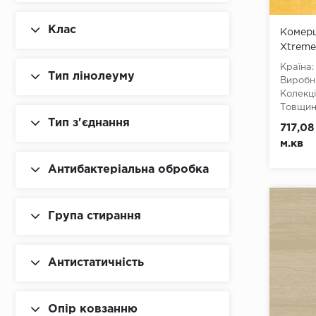
Чорний
Клас
Комерц
Xtreme
Країна:
Тип лінолеуму
Виробн
Колекці
Товщина
Ширина
Тип з'єднання
717,08
Довжин
м.кв
Клас:
3
Тип з'є
Антибактеріальна обробка
Тип осн
Група стирання
Антистатичність
Опір ковзанню