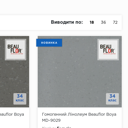
Виводити по:
18
36
72
НОВИНКА
34
34
клас
клас
auflor Boya
Гомогенний Лінолеум Beauflor Boya
MD-9029