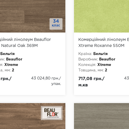
34
клас
ійний лінолеум Beauflor
Комерційний лінолеум B
 Natural Oak 369M
Xtreme Roxanne 550M
Бельгія
Країна:
Бельгія
ик:
Beauflor
Виробник:
Beauflor
я:
Xtreme
Колекція:
Xtreme
, мм:
2
Товщина, мм:
2
, мм:
2000, 3000, 4000
Ширина, мм:
2000, 3000,
 грн./
43 024,80 грн.
/
717,08 грн./
43
а, мм:
22
Довжина, мм:
22
упак.
м.кв
4
Клас:
34
днання:
ПВХ-шнур
Тип з'єднання:
ПВХ-шнур
ови:
ПВХ
Тип основи:
ПВХ