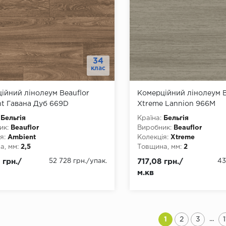
34
клас
ійний лінолеум Beauflor
Комерційний лінолеум B
t Гавана Дуб 669D
Xtreme Lannion 966M
Бельгія
Країна:
Бельгія
ик:
Beauflor
Виробник:
Beauflor
я:
Ambient
Колекція:
Xtreme
, мм:
2,5
Товщина, мм:
2
, мм:
1500, 2000, 2500, 3000,
Ширина, мм:
2000, 3000,
 грн./
52 728 грн.
/упак.
717,08 грн./
43
4000
Довжина, мм:
22
м.кв
а, мм:
22
Клас:
34
4
Тип з'єднання:
ПВХ-шнур
днання:
ПВХ-шнур
Тип основи:
ПВХ
ови:
ПВХ
...
1
2
3
1