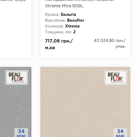
Xtreme Mira 909L
Країна:
Бельгія
Виробник:
Beauflor
Колекція:
Xtreme
Товщина, мм:
2
Ширина, мм:
2000, 3000, 4000
717,08 грн./
43 024,80 грн.
/
Довжина, мм:
22
упак.
м.кв
Клас:
34
Тип з'єднання:
ПВХ-шнур
Тип основи:
ПВХ
34
34
клас
клас