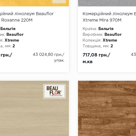
ійний лінолеум Beauflor
Комерційний лінолеум B
 Roxanne 220M
Xtreme Mira 970M
Бельгія
Країна:
Бельгія
ик:
Beauflor
Виробник:
Beauflor
я:
Xtreme
Колекція:
Xtreme
, мм:
2
Товщина, мм:
2
, мм:
2000, 3000, 4000
Ширина, мм:
2000, 3000,
 грн./
43 024,80 грн.
/
717,08 грн./
43
а, мм:
22
Довжина, мм:
22
упак.
м.кв
4
Клас:
34
днання:
ПВХ-шнур
Тип з'єднання:
ПВХ-шнур
ови:
ПВХ
Тип основи:
ПВХ