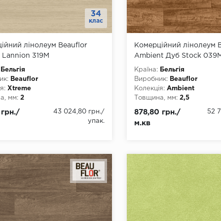
34
клас
ійний лінолеум Beauflor
Комерційний лінолеум B
 Lannion 319M
Ambient Дуб Stock 039
Бельгія
Країна:
Бельгія
ик:
Beauflor
Виробник:
Beauflor
я:
Xtreme
Колекція:
Ambient
, мм:
2
Товщина, мм:
2,5
, мм:
2000, 3000, 4000
Ширина, мм:
1500, 2000, 
 грн./
43 024,80 грн.
/
878,80 грн./
52 7
а, мм:
22
3500, 4000
упак.
м.кв
4
Довжина, мм:
22
днання:
ПВХ-шнур
Клас:
34
ови:
ПВХ
Тип з'єднання:
ПВХ-шнур
Тип основи:
ПВХ