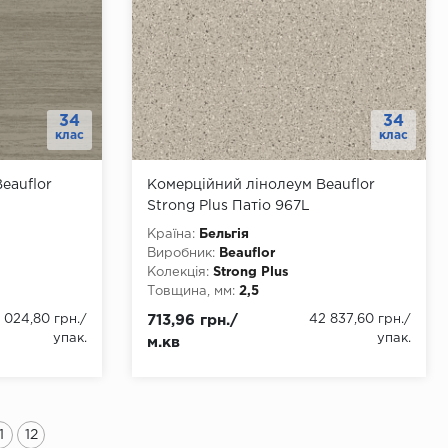
34
34
клас
клас
eauflor
Комерційний лінолеум Beauflor
Strong Plus Патіо 967L
Країна:
Бельгія
Виробник:
Beauflor
Колекція:
Strong Plus
Товщина, мм:
2,5
 4000
Ширина, мм:
1500, 2000, 2500, 3000,
 024,80 грн.
/
713,96 грн./
42 837,60 грн.
/
3500, 4000
упак.
упак.
м.кв
Довжина, мм:
22
Клас:
34
Тип з'єднання:
ПВХ-шнур
Тип основи:
ПВХ
1
12