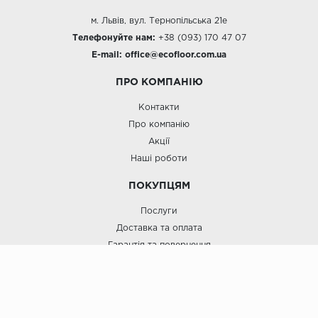
Цемент
м. Львів, вул. Тернопільська 21е
Телефонуйте нам:
+38 (093) 170 47 07
Ялинка
E-mail:
office@e
cofloor.com.ua
Монтаж
ПРО КОМПАНІЮ
Замок
Контакти
Клей
Про компанію
Акції
Палітра
Наші роботи
Білий
ПОКУПЦЯМ
Бежевий
Сірий
Послуги
Доставка та оплата
Коричневий
Гарантія та повернення
Чорний
Договір Оферти
Блог
Формат
Планка