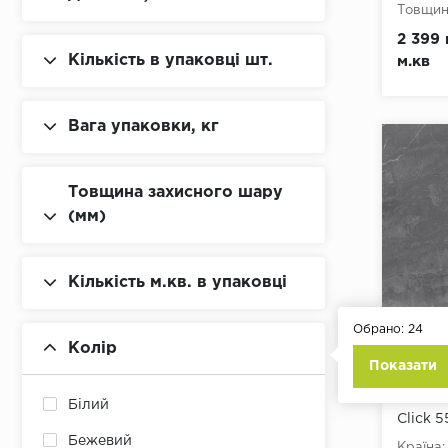
Gerflor
Товщина
Ширина
2 399 
Grabo
Довжин
Кількість в упаковці шт.
м.кв
Клас:
3
GrunHolz
Тип з'є
Наявніс
GT Flooring (Republic)
Вологос
Вага упаковки, кг
Тип осн
Hard Floor
HDM
Товщина захисного шару
(мм)
Ideal
Korner
Кількість м.кв. в упаковці
Kronospan
Обрано:
24
Parador
Колір
Показати
Salag
SPC Ла
Білий
Stonex
Click 
Бежевий
Surface
Країна: