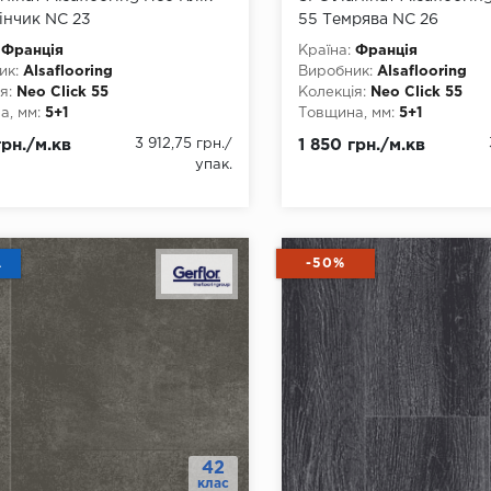
інчик NC 23
55 Темрява NC 26
Франція
Країна:
Франція
ик:
Alsaflooring
Виробник:
Alsaflooring
я:
Neo Click 55
Колекція:
Neo Click 55
, мм:
5+1
Товщина, мм:
5+1
, мм:
470
Ширина, мм:
470
грн./м.кв
3 912,75 грн.
/
1 850 грн./м.кв
а, мм:
900
Довжина, мм:
900
упак.
4
Клас:
34
днання:
Замок
Тип з'єднання:
Замок
ть фаски:
4 стороння
Наявність фаски:
4 сторо
тійкість:
так
Вологостійкість:
так
ови:
HD Mineral Core
Тип основи:
HD Mineral Co
-50%
А
42
клас