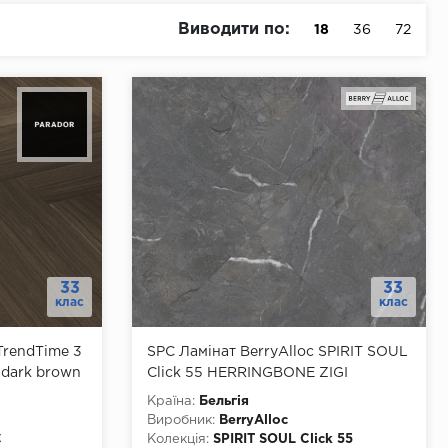
Виводити по:
18
36
72
33
33
клас
клас
TrendTime 3
SPC Ламінат BerryAlloc SPIRIT SOUL
 dark brown
Click 55 HERRINGBONE ZIGI
60002408
Країна:
Бельгія
Виробник:
BerryAlloc
С
Колекція:
SPIRIT SOUL Click 55