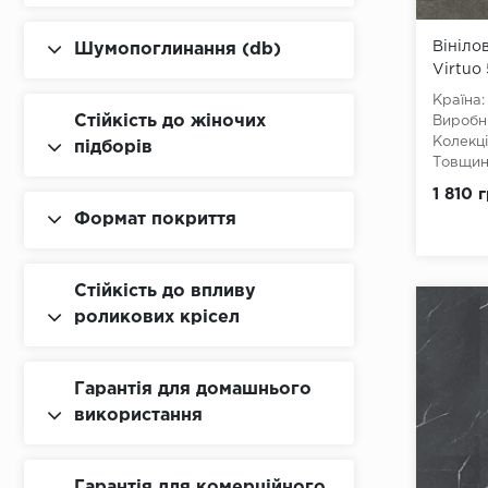
Вініло
Шумопоглинання (db)
Virtuo
DARK 
Країна:
Стійкість до жіночих
Виробн
Колекці
підборів
Товщина
Ширина
1 810 
Довжин
Формат покриття
Клас:
4
Тип з'є
Наявніс
Вологос
Стійкість до впливу
Тип осн
роликових крісел
Гарантія для домашнього
використання
Гарантія для комерційного