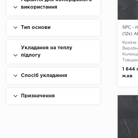
використання
Тип основи
SPC - 
(12x) 
Країна:
Укладання на теплу
Виробн
Колекці
підлогу
Товщина
Ширина
1 644 
Довжин
Спосіб укладання
м.кв
Клас:
3
Тип з'є
Наявніс
Призначення
Вологос
Тип осн