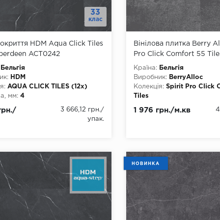
33
клас
покриття HDM Aqua Click Tiles
Вінілова плитка Berry All
Aberdeen ACT0242
Pro Click Comfort 55 Til
Black
Бельгія
Країна:
Бельгія
ик:
HDM
Виробник:
BerryAlloc
я:
AQUA CLICK TILES (12x)
Колекція:
Spirit Pro Click
, мм:
4
Tiles
, мм:
305
Товщина, мм:
5,5
грн./
3 666,12 грн.
/
1 976 грн./м.кв
4
а, мм:
610
Ширина, мм:
610
упак.
3
Довжина, мм:
914
днання:
Замок
Клас:
33
ть фаски:
4 стороння
Тип з'єднання:
Замок
тійкість:
так
Наявність фаски:
4 сторо
ови:
HD Mineral Core
Вологостійкість:
так
НОВИНКА
Тип основи:
HD Mineral Co