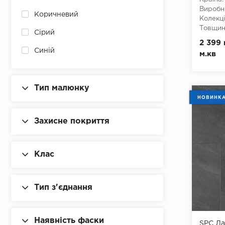
Виробн
Коричневий
Unilin
Колекці
Товщина
Сірий
Verband
Ширина
2 399 
Довжин
Синій
Wineo
м.кв
Клас:
3
Тип з'є
Чорний
Наявніс
Вологос
Тип малюнку
Тип осн
НОВИНК
Захисне покриття
Клас
Тип з'єднання
Наявність фаски
SPC Ла