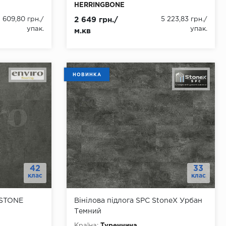
HERRINGBONE
Товщина, мм:
6.0
 609,80 грн.
/
2 649 грн./
5 223,83 грн.
/
Ширина, мм:
107.95
упак.
упак.
м.кв
Довжина, мм:
609
Клас:
33
Тип з'єднання:
Замок
ння
Наявність фаски:
4 стороння
Вологостійкість:
так
НОВИНКА
Тип основи:
SPC+підкладка 1мм
42
33
клас
клас
 STONE
Вінілова підлога SPC StoneX Урбан
Темний
Країна:
Туреччина