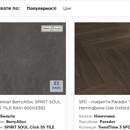
вати по:
Популярності
Ціні
33
клас
мінат BerryAlloc SPIRIT SOUL
SPC - покриття Parador 
55 TILE RAVI 60002382
Herringbone Oak Oxford
1748855
Бельгія
Країна:
Німеччина
ик:
BerryAlloc
Виробник:
Parador
я:
SPIRIT SOUL Click 55 TILE
Колекція:
TrendTime 3 SP