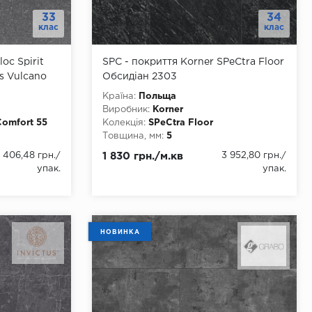
33
34
клас
клас
oc Spirit
SPC - покриття Korner SPeCtra Floor
es Vulcano
Обсидіан 2303
Країна:
Польща
Виробник:
Korner
 Comfort 55
Колекція:
SPeCtra Floor
Товщина, мм:
5
Ширина, мм:
600
 406,48 грн.
/
1 830 грн./м.кв
3 952,80 грн.
/
Довжина, мм:
1200
упак.
упак.
Клас:
34
Тип з'єднання:
Замок
Наявність фаски:
4 стороння
ння
Вологостійкість:
так
Тип основи:
Кальцієво-камʼяна основа
НОВИНКА
re