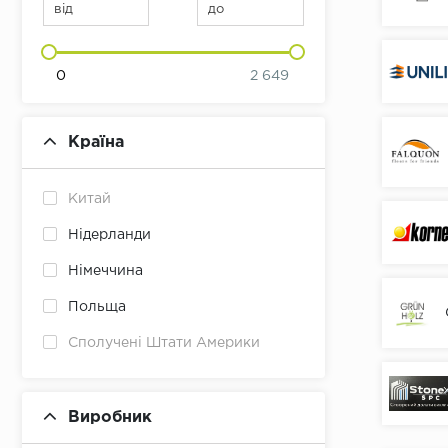
від
до
0
2 649
Країна
Китай
Нідерланди
Німеччина
Польща
Сполучені Штати Америки
Туреччина
Угорщина
Виробник