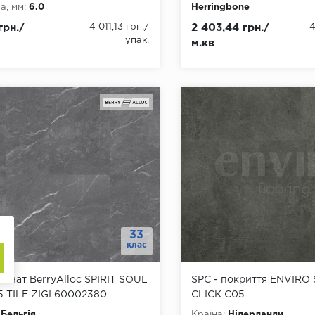
, мм:
6.0
Herringbone
, мм:
457.2
Товщина, мм:
5
грн./
4 011,13 грн.
/
2 403,44 грн./
4
а, мм:
914
Ширина, мм:
146
упак.
м.кв
3
Довжина, мм:
730
днання:
Замок
Клас:
33
ть фаски:
4 стороння
Тип з'єднання:
Замок
тійкість:
так
Наявність фаски:
4 сторо
ови:
SPC+підкладка 1мм
Вологостійкість:
так
Тип основи:
SPС-плита
33
клас
мінат BerryAlloc SPIRIT SOUL
SPC - покриття ENVIRO
55 TILE ZIGI 60002380
CLICK C05
Бельгія
Країна:
Нідерланди