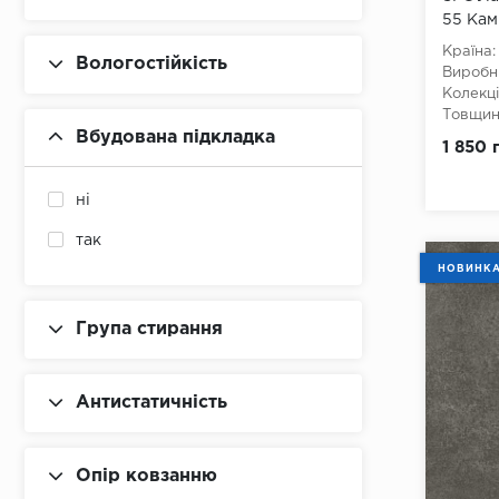
55 Кам
Країна:
Вологостійкість
Виробн
Колекці
Товщина
Вбудована підкладка
Ширина
1 850 
Довжин
Клас:
3
Тип з'є
ні
Наявніс
так
Вологос
Тип осн
НОВИНК
Група стирання
Антистатичність
Опір ковзанню