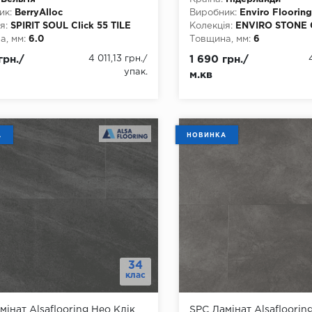
ик:
BerryAlloc
Виробник:
Enviro Flooring
я:
SPIRIT SOUL Click 55 TILE
Колекція:
ENVIRO STONE 
, мм:
6.0
Товщина, мм:
6
, мм:
457.2
Ширина, мм:
457.2
грн./
4 011,13 грн.
/
1 690 грн./
а, мм:
914
Довжина, мм:
914.4
упак.
м.кв
3
Клас:
42
днання:
Замок
Тип з'єднання:
Замок
ть фаски:
4 стороння
Наявність фаски:
4 сторо
тійкість:
так
Вологостійкість:
так
ови:
SPC+підкладка 1мм
Тип основи:
SPC+1 мм під
А
НОВИНКА
34
клас
мінат Alsaflooring Нео Клік
SPC Ламінат Alsafloorin