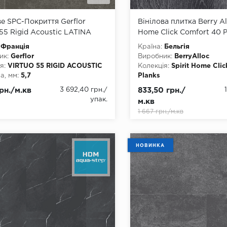
ве SPC-Покриття Gerflor
Вінілова плитка Berry All
 55 Rigid Acoustic LATINA
Home Click Comfort 40 P
992
French Black
Франція
Країна:
Бельгія
ик:
Gerflor
Виробник:
BerryAlloc
я:
VIRTUO 55 RIGID ACOUSTIC
Колекція:
Spirit Home Cli
, мм:
5,7
Planks
, мм:
339
Товщина, мм:
5
грн./м.кв
3 692,40 грн.
/
833,50 грн./
а, мм:
730
Ширина, мм:
177
упак.
м.кв
2
Довжина, мм:
1210
1 667 грн./м.кв
днання:
Замок
Клас:
32
ть фаски:
4 стороння
Тип з'єднання:
Замок
тійкість:
так
Наявність фаски:
4 сторо
ови:
Rigid
Вологостійкість:
так
НОВИНКА
Тип основи:
SPC