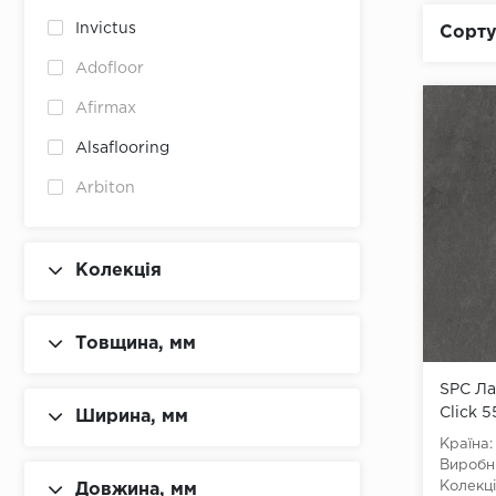
Франція
Invictus
Сорту
Бельгія
Adofloor
Австрія
Afirmax
Alsaflooring
Arbiton
Area Floors
BerryAlloc
Колекція
CHECK
Товщина, мм
Classen
Econfloor
SPC Ла
Click 
Ширина, мм
Enviro Flooring
Країна:
Виробн
Falquon
Колекці
Довжина, мм