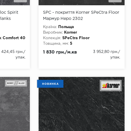
oc Spirit
SPC - покриття Korner SPeCtra Floor
lanks
Мармур Неро 2302
Країна:
Польща
Виробник:
Korner
ck Comfort 40
Колекція:
SPeCtra Floor
Товщина, мм:
5
Ширина, мм:
600
1 424,45 грн.
/
1 830 грн./м.кв
3 952,80 грн.
/
Довжина, мм:
1200
упак.
упак.
Клас:
34
Тип з'єднання:
Замок
Наявність фаски:
4 стороння
ння
Вологостійкість:
так
Тип основи:
Кальцієво-камʼяна основа
НОВИНКА