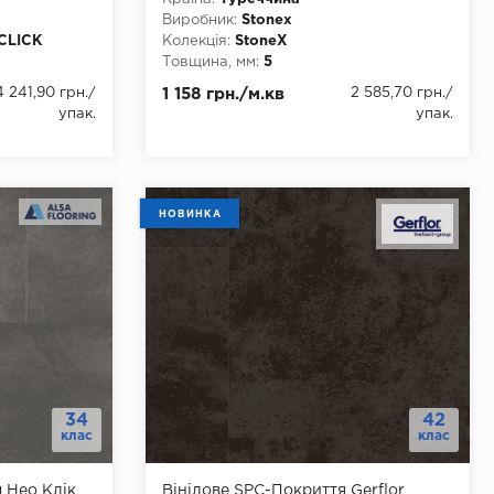
Виробник:
Stonex
CLICK
Колекція:
StoneX
Товщина, мм:
5
Ширина, мм:
228.60
4 241,90 грн.
/
1 158 грн./м.кв
2 585,70 грн.
/
Довжина, мм:
1219.20
упак.
упак.
Клас:
33
Тип з'єднання:
Замок
ння
Наявність фаски:
4 стороння
Вологостійкість:
так
кладка
Тип основи:
SPC
НОВИНКА
34
42
клас
клас
g Нео Клік
Вінілове SPC-Покриття Gerflor