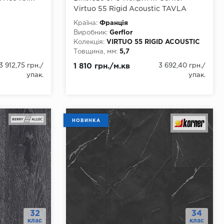
Virtuo 55 Rigid Acoustic TAVLA
DARK 1453
Країна:
Франція
Виробник:
Gerflor
Колекція:
VIRTUO 55 RIGID ACOUSTIC
Товщина, мм:
5,7
Ширина, мм:
339
3 912,75 грн.
/
1 810 грн./м.кв
3 692,40 грн.
/
Довжина, мм:
730
упак.
упак.
Клас:
42
Тип з'єднання:
Замок
ння
Наявність фаски:
4 стороння
Вологостійкість:
так
re
Тип основи:
Rigid
НОВИНКА
32
34
клас
клас